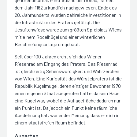
gehörende Areal, einst Auland der Donau, ist seit
dem Jahr 1162 urkundlich nachgewiesen. Ende des
20. Jahrhunderts wurden zahlreiche Investitionen in
die Infrastruktur des Praters getätigt. Die
Jesuitenwiese wurde zum größten Spielplatz Wiens
mit einem Rodelhügel und einer winterlichen
Beschneiungsanlage umgebaut.
Seit über 100 Jahren dreht sich das Wiener
Riesenrad am Eingang des Praters. Das Riesenrad
ist gleichzeitig Sehenswürdigkeit und Wahrzeichen
von Wien. Eine Kuriosität des Würstelpraters ist die
Republik Kugelmugel, deren einziger Bewohner 1970
einen eigenen Staat ausgerufen hatte, da sein Haus
eine Kugel war, wobei die Auflagefläche dadurch nur
ein Punkt ist. Da jedoch ein Punkt keine räumliche
Ausdehnung hat, war er der Meinung, dass er sich in
einem staatsfreien Raum befindet.
Augarten