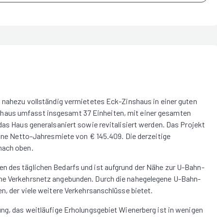
n nahezu vollständig vermietetes Eck-Zinshaus in einer guten
haus umfasst insgesamt 37 Einheiten, mit einer gesamten
das Haus generalsaniert sowie revitalisiert werden. Das Projekt
 eine Netto-Jahresmiete von € 145.409. Die derzeitige
nach oben.
n des täglichen Bedarfs und ist aufgrund der Nähe zur U-Bahn-
che Verkehrsnetz angebunden. Durch die nahegelegene U-Bahn-
n, der viele weitere Verkehrsanschlüsse bietet.
ung, das weitläufige Erholungsgebiet Wienerberg ist in wenigen