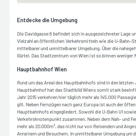
Entdecke die Umgebung
Die Davidgasse 6 befindet sich in ausgezeichneter Lage un
Vielzahl an öffentlichen Verkehrsmitteln wie die U-Bahn-S
mittelbarer und unmittelbarer Umgebung. Über die nahegeh
Gürtel. Das Stadtzentrum von Wien ist so binnen weniger M
Hauptbahnhof Wien
Rund um das Areal des Hauptbahnhofs sind in den letzten
Hauptbahnhof hat das Stadtbild Wiens somit stark beeinfl
Jahr 2015 verkehren hier täglich mehr als 145.000 Passagi
gilt. Neben Fernzügen nach ganz Europa ist auch der öffent
Hauptbahnhofs eingegliedert. Sowohl die U-Bahn U1 sow
Verkehrsknotenpunkt zusammen. Neben dem Nah- und Fernv
mehr als 20.000m², das nicht nur von Reisenden und Anges
Anrainern und Besuchern. In unmittelbarer Umgebung um d