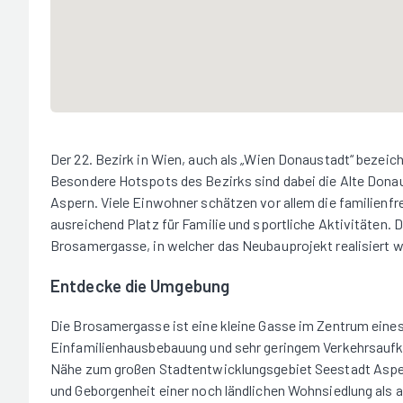
Der 22. Bezirk in Wien, auch als „Wien Donaustadt“ bezeich
Besondere Hotspots des Bezirks sind dabei die Alte Donau
Aspern. Viele Einwohner schätzen vor allem die familienf
ausreichend Platz für Familie und sportliche Aktivitäten. 
Brosamergasse, in welcher das Neubauprojekt realisiert we
Entdecke die Umgebung
Die Brosamergasse ist eine kleine Gasse im Zentrum eine
Einfamilienhausbebauung und sehr geringem Verkehrsaufk
Nähe zum großen Stadtentwicklungsgebiet Seestadt Asper
und Geborgenheit einer noch ländlichen Wohnsiedlung als 